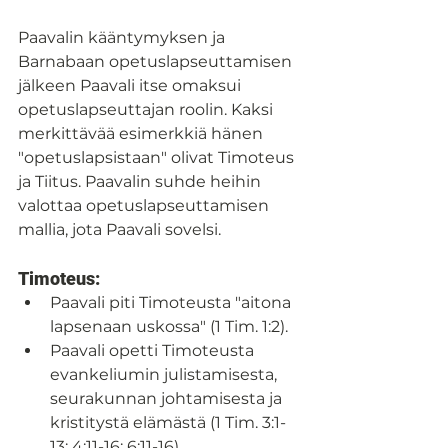
Paavalin kääntymyksen ja 
Barnabaan opetuslapseuttamisen 
jälkeen Paavali itse omaksui 
opetuslapseuttajan roolin. Kaksi 
merkittävää esimerkkiä hänen 
"opetuslapsistaan" olivat Timoteus 
ja Tiitus. Paavalin suhde heihin 
valottaa opetuslapseuttamisen 
mallia, jota Paavali sovelsi.
Timoteus:
Paavali piti Timoteusta "aitona 
lapsenaan uskossa" (1 Tim. 1:2).
Paavali opetti Timoteusta 
evankeliumin julistamisesta, 
seurakunnan johtamisesta ja 
kristitystä elämästä (1 Tim. 3:1-
13; 4:11-16; 6:11-16).