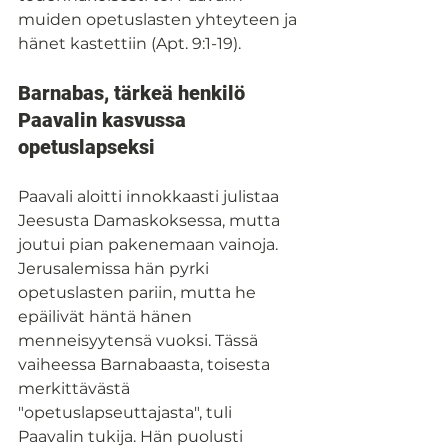
muiden opetuslasten yhteyteen ja 
hänet kastettiin (Apt. 9:1-19).
Barnabas, tärkeä henkilö 
Paavalin kasvussa 
opetuslapseksi
Paavali aloitti innokkaasti julistaa 
Jeesusta Damaskoksessa, mutta 
joutui pian pakenemaan vainoja. 
Jerusalemissa hän pyrki 
opetuslasten pariin, mutta he 
epäilivät häntä hänen 
menneisyytensä vuoksi. Tässä 
vaiheessa Barnabaasta, toisesta 
merkittävästä 
"opetuslapseuttajasta", tuli 
Paavalin tukija. Hän puolusti 