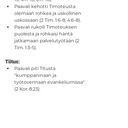
Paavali kehotti Timoteusta 
olemaan rohkea ja uskollinen 
uskossaan (2 Tim. 1:6-8; 4:6-8).
Paavali rukoili Timoteuksen 
puolesta ja rohkaisi häntä 
jatkamaan palvelutyötään (2 
Tim. 1:3-5).
Tiitus:
Paavali piti Titusta 
"kumppaninaan ja 
työtoverinaan evankeliumissa" 
(2 Kor. 8:23).
Paavali lähetti Tiituksen 
Kreetaan organisoimaan 
seurakuntia ja asettamaan 
vanhimpia (Tit. 1:5).
Paavali antoi Tiitukselle ohjeita 