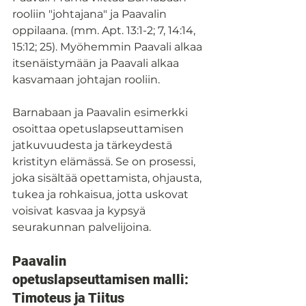
rooliin "johtajana" ja Paavalin 
oppilaana. (mm. Apt. 13:1-2; 7, 14:14, 
15:12; 25). Myöhemmin Paavali alkaa 
itsenäistymään ja Paavali alkaa 
kasvamaan johtajan rooliin.
Barnabaan ja Paavalin esimerkki 
osoittaa opetuslapseuttamisen 
jatkuvuudesta ja tärkeydestä 
kristityn elämässä. Se on prosessi, 
joka sisältää opettamista, ohjausta, 
tukea ja rohkaisua, jotta uskovat 
voisivat kasvaa ja kypsyä 
seurakunnan palvelijoina.
Paavalin 
opetuslapseuttamisen malli: 
Timoteus ja Tiitus