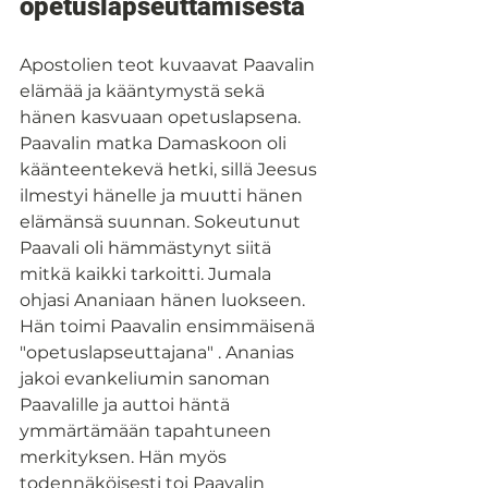
opetuslapseuttamisesta
Apostolien teot kuvaavat Paavalin 
elämää ja kääntymystä sekä 
hänen kasvuaan opetuslapsena. 
Paavalin matka Damaskoon oli 
käänteentekevä hetki, sillä Jeesus 
ilmestyi hänelle ja muutti hänen 
elämänsä suunnan. Sokeutunut 
Paavali oli hämmästynyt siitä 
mitkä kaikki tarkoitti. Jumala 
ohjasi Ananiaan hänen luokseen. 
Hän toimi Paavalin ensimmäisenä 
"opetuslapseuttajana" . Ananias 
jakoi evankeliumin sanoman 
Paavalille ja auttoi häntä 
ymmärtämään tapahtuneen 
merkityksen. Hän myös 
todennäköisesti toi Paavalin 