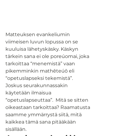
Matteuksen evankeliumin 
viimeisen luvun lopussa on se 
kuuluisa lähetyskäsky. Käskyn 
tärkein sana ei ole poreúomai, joka 
tarkoittaa “menemistä” vaan 
pikemminkin mathēteúō eli 
“opetuslapseksi tekemistä”. 
Joskus seurakunnassakin 
käytetään ilmaisua 
“opetuslapseuttaa”.  Mitä se sitten 
oikeastaan tarkoittaa? Raamatusta 
saamme ymmärrystä siitä, mitä 
kaikkea tämä sana pitääkään 
sisällään.