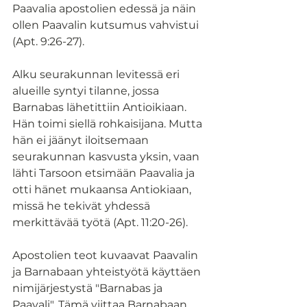
Paavalia apostolien edessä ja näin 
ollen Paavalin kutsumus vahvistui 
(Apt. 9:26-27).
Alku seurakunnan levitessä eri 
alueille syntyi tilanne, jossa 
Barnabas lähetittiin Antioikiaan. 
Hän toimi siellä rohkaisijana. Mutta 
hän ei jäänyt iloitsemaan 
seurakunnan kasvusta yksin, vaan 
lähti Tarsoon etsimään Paavalia ja  
otti hänet mukaansa Antiokiaan, 
missä he tekivät yhdessä 
merkittävää työtä (Apt. 11:20-26).
Apostolien teot kuvaavat Paavalin 
ja Barnabaan yhteistyötä käyttäen 
nimijärjestystä "Barnabas ja 
Paavali". Tämä viittaa Barnabaan 