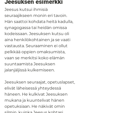
Jeesuksen esimerkki
Jeesus kutsui ihmisiä 
seuraajikseen monin eri tavoin. 
Hän saattoi kohdata heitä kadulla, 
synagogassa tai heidän omissa 
kodeissaan. Jeesuksen kutsu oli 
aina henkilökohtainen ja se vaati 
vastausta. Seuraaminen ei ollut 
pelkkää oppien omaksumista, 
vaan se merkitsi koko elämän 
suuntaamista Jeesuksen 
jalanjäljissä kulkemiseen.
Jeesuksen seuraajat, opetuslapset, 
elivät läheisessä yhteydessä 
häneen. He kulkivat Jeesuksen 
mukana ja kuuntelivat hänen 
opetuksiaan. He näkivät omin 
silmin, kuinka Jeesus kohtasi 