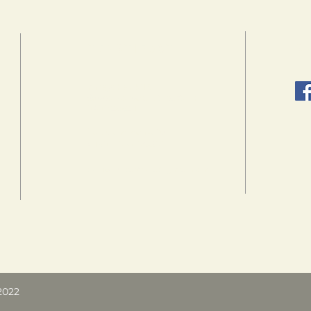
YHTEYSTIEDOT
So
Yhteyshenkilö
Seppo Korpela (vt. pastori)
0400 286211
Koivulammenkatu 1
41160 TIKKAKOSKI
tki.helluntaisrk (at) gmail.com
2022