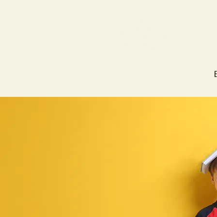
Tikkakosken
helluntaiseurakunta