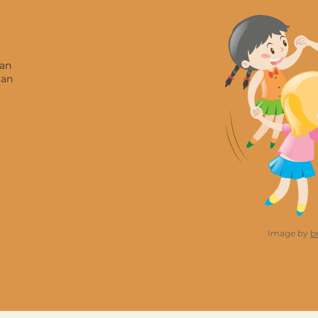
aan
aan
Image by
b