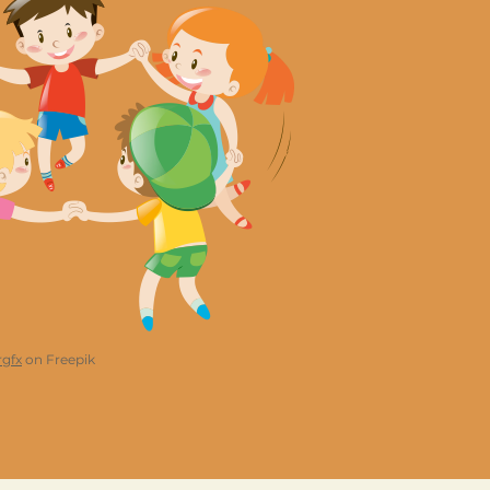
rgfx
on Freepik