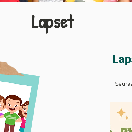
Lapset
Lap
Seuraa