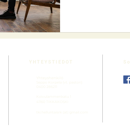
YHTEYSTIEDOT
So
Yhteyshenkilö
Seppo Korpela (vt. pastori)
0400 286211
Koivulammenkatu 1
41160 TIKKAKOSKI
tki.helluntaisrk (at) gmail.com