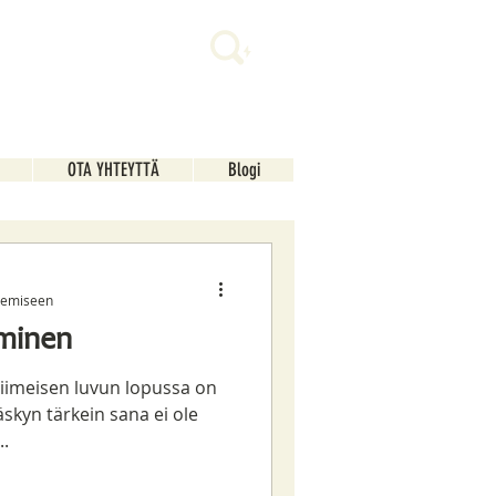
OTA YHTEYTTÄ
Blogi
ukemiseen
minen
iimeisen luvun lopussa on
äskyn tärkein sana ei ole
..