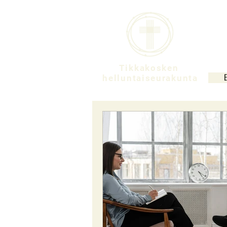
Tikkakosken
helluntaiseurakunta