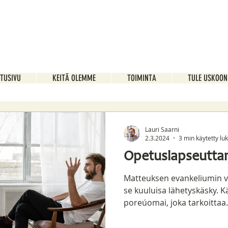
ETUSIVU
KEITÄ OLEMME
TOIMINTA
TULE USKOON
Lauri Saarni
2.3.2024
3 min käytetty l
Opetuslapseutta
Matteuksen evankeliumin v
se kuuluisa lähetyskäsky. K
poreúomai, joka tarkoittaa.