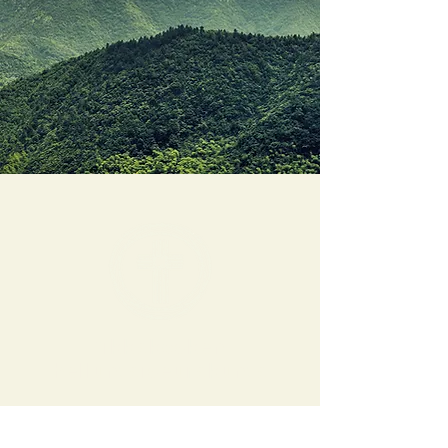
Tikkakosken
helluntaiseurakunta
YHTEYSTIEDOT