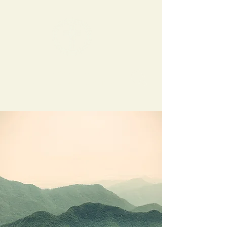
Tikkakosken
helluntaiseurakunta